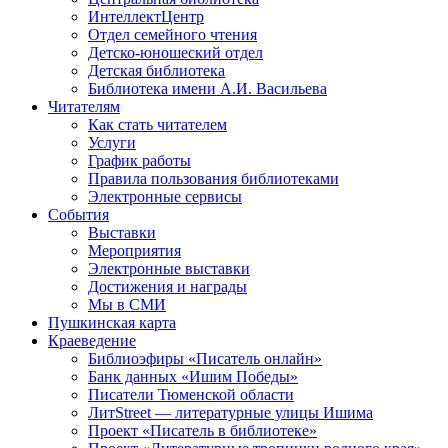
ИнтеллектЦентр
Отдел семейного чтения
Детско-юношеский отдел
Детская библиотека
Библиотека имени А.И. Васильева
Читателям
Как стать читателем
Услуги
График работы
Правила пользования библиотеками
Электронные сервисы
События
Выставки
Мероприятия
Электронные выставки
Достижения и награды
Мы в СМИ
Пушкинская карта
Краеведение
Библиоэфиры «Писатель онлайн»
Банк данных «Ишим Победы»
Писатели Тюменской области
ЛитStreet — литературные улицы Ишима
Проект «Писатель в библиотеке»