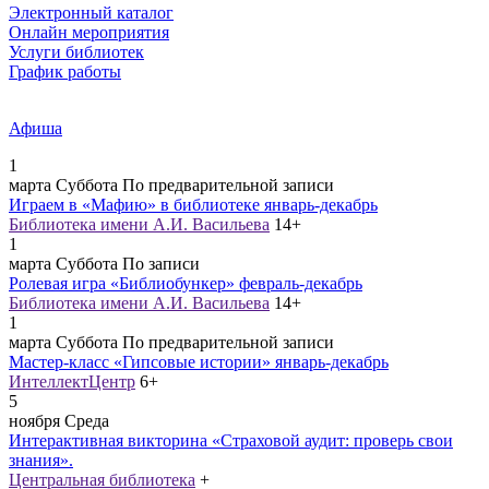
Электронный каталог
Онлайн мероприятия
Услуги библиотек
График работы
Афиша
1
марта
Суббота
По предварительной записи
Играем в «Мафию» в библиотеке январь-декабрь
Библиотека имени А.И. Васильева
14+
1
марта
Суббота
По записи
Ролевая игра «Библиобункер» февраль-декабрь
Библиотека имени А.И. Васильева
14+
1
марта
Суббота
По предварительной записи
Мастер-класс «Гипсовые истории» январь-декабрь
ИнтеллектЦентр
6+
5
ноября
Среда
Интерактивная викторина «Страховой аудит: проверь свои
знания».
Центральная библиотека
+