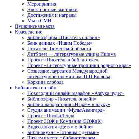
Мероприятия
Электронные выставки
Достижения и награды
Мы в СМИ
Пушкинская карта
Краеведение
Библиоэфиры «Писатель онлайн»
Банк данных «Ишим Победы»
Писатели Тюменской области
ЛитStreet — литературные улицы Ишима
Проект «Писатель в библиотеке»
Проект «Литературные тропинки родного края»
Созвездие лауреатов Международной
литературной премии им. П.П.Ершова
Коркина слобода
Библиотека онлайн
Новогодний онлайн-марафон «Азбука чудес»
Библиоэфир «Писатель онлайн»
Библио-лаборатория «Играем в науку»
Студия анимации «МультАвангард»
Проект «ПрофиЛенд»
Проект ЗОЖ и Компания (ЗОЖиК)
Видеозанятия «Детям о войне»
Библиокухня «Готовим с детьми»
Читаем вместе с библиотекарем