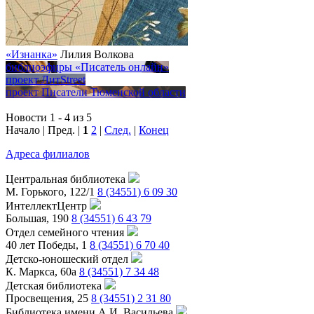
«Изнанка»
Лилия Волкова
библиоэфиры
«Писатель онлайн»
проект
ЛитStreet
проект
Писатели Тюменской области
Новости 1 - 4 из 5
Начало | Пред. |
1
2
|
След.
|
Конец
Адреса филиалов
Центральная библиотека
М. Горького, 122/1
8 (34551) 6 09 30
ИнтеллектЦентр
Большая, 190
8 (34551) 6 43 79
Отдел семейного чтения
40 лет Победы, 1
8 (34551) 6 70 40
Детско-юношеский отдел
К. Маркса, 60а
8 (34551) 7 34 48
Детская библиотека
Просвещения, 25
8 (34551) 2 31 80
Библиотека имени А.И. Васильева