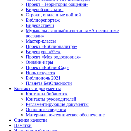
Проект «Территория общения»
Видеообзоры книг
Строки, опаленные войной
Библиорепортаж
Видеовстречи
Музыкальная онлайн-гостиная «А песни тоже
воевали»
Мастер-классы
Проект «Библиопалитра»
Видеокурс «55+»
Проект «Моя родословная»
Онлайн-игры
Проект «БиблиоСад»
Ночь искусств
Библионочь 2021
Планета БезОпасности
Контакты и документы
Контакты библиотек
Контакты руководителей
Регламентирующие документы
Основные сведения
Материально-техническое обеспечение
Оценка качества
Памятки
Электронный каталог