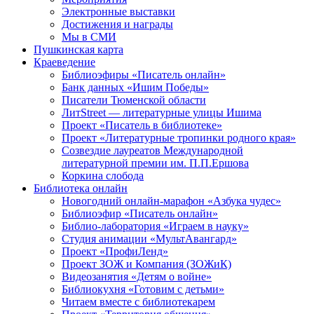
Электронные выставки
Достижения и награды
Мы в СМИ
Пушкинская карта
Краеведение
Библиоэфиры «Писатель онлайн»
Банк данных «Ишим Победы»
Писатели Тюменской области
ЛитStreet — литературные улицы Ишима
Проект «Писатель в библиотеке»
Проект «Литературные тропинки родного края»
Созвездие лауреатов Международной
литературной премии им. П.П.Ершова
Коркина слобода
Библиотека онлайн
Новогодний онлайн-марафон «Азбука чудес»
Библиоэфир «Писатель онлайн»
Библио-лаборатория «Играем в науку»
Студия анимации «МультАвангард»
Проект «ПрофиЛенд»
Проект ЗОЖ и Компания (ЗОЖиК)
Видеозанятия «Детям о войне»
Библиокухня «Готовим с детьми»
Читаем вместе с библиотекарем