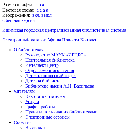
Размер шрифта:
a
a
a
Цветовая схема:
a
a
a
a
Изображения:
вкл.
выкл.
Обычная версия
Ишимская городская централизованная библиотечная система
Электронный каталог
Афиша
Новости
Контакты
О библиотеках
Руководство МАУК «ИГЦБС»
Центральная библиотека
ИнтеллектЦентр
Отдел семейного чтения
Детско-юношеский отдел
Детская библиотека
Библиотека имени А.И. Васильева
Читателям
Как стать читателем
Услуги
График работы
Правила пользования библиотеками
Электронные сервисы
События
Выставки