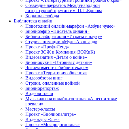
Проект «Литературные тропинки родного края»
Созвездие лауреатов Международной
литературной премии им. П.П.Ершова
Коркина слобода
Библиотека онлайн
Новогодний онлайн-марафон «Азбука чудес»
Библиоэфир «Писатель онлайн»
Библио-лаборатория «Играем в науку»
Студия анимации «МультАвангард»
Проект «ПрофиЛенд»
Проект ЗОЖ и Компания (ЗОЖиК)
Видеозанятия «Детям о войне»
Библиокухня «Готовим с детьми»
Читаем вместе с библиотекарем
Проект «Территория общения»
Видеообзоры книг
Строки, опаленные войной
Библиорепортаж
Видеовстречи
Музыкальная онлайн-гостиная «А песни тоже
воевали»
Мастер-классы
Проект «Библиопалитра»
Видеокурс «55+»
Проект «Моя родословная»