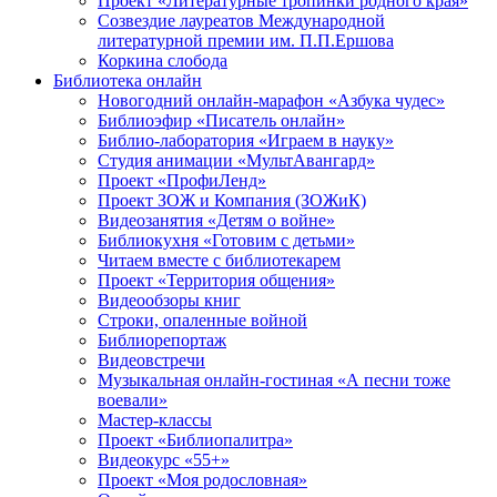
Проект «Литературные тропинки родного края»
Созвездие лауреатов Международной
литературной премии им. П.П.Ершова
Коркина слобода
Библиотека онлайн
Новогодний онлайн-марафон «Азбука чудес»
Библиоэфир «Писатель онлайн»
Библио-лаборатория «Играем в науку»
Студия анимации «МультАвангард»
Проект «ПрофиЛенд»
Проект ЗОЖ и Компания (ЗОЖиК)
Видеозанятия «Детям о войне»
Библиокухня «Готовим с детьми»
Читаем вместе с библиотекарем
Проект «Территория общения»
Видеообзоры книг
Строки, опаленные войной
Библиорепортаж
Видеовстречи
Музыкальная онлайн-гостиная «А песни тоже
воевали»
Мастер-классы
Проект «Библиопалитра»
Видеокурс «55+»
Проект «Моя родословная»