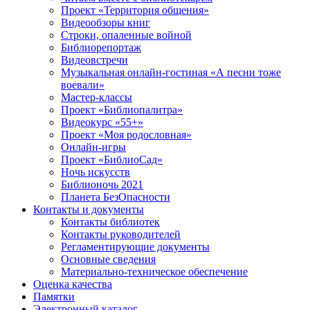
Проект «Территория общения»
Видеообзоры книг
Строки, опаленные войной
Библиорепортаж
Видеовстречи
Музыкальная онлайн-гостиная «А песни тоже
воевали»
Мастер-классы
Проект «Библиопалитра»
Видеокурс «55+»
Проект «Моя родословная»
Онлайн-игры
Проект «БиблиоСад»
Ночь искусств
Библионочь 2021
Планета БезОпасности
Контакты и документы
Контакты библиотек
Контакты руководителей
Регламентирующие документы
Основные сведения
Материально-техническое обеспечение
Оценка качества
Памятки
Электронный каталог