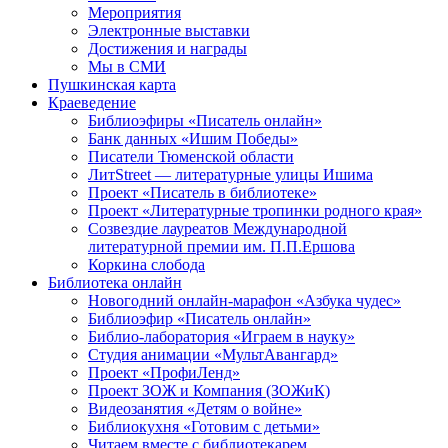
Мероприятия
Электронные выставки
Достижения и награды
Мы в СМИ
Пушкинская карта
Краеведение
Библиоэфиры «Писатель онлайн»
Банк данных «Ишим Победы»
Писатели Тюменской области
ЛитStreet — литературные улицы Ишима
Проект «Писатель в библиотеке»
Проект «Литературные тропинки родного края»
Созвездие лауреатов Международной
литературной премии им. П.П.Ершова
Коркина слобода
Библиотека онлайн
Новогодний онлайн-марафон «Азбука чудес»
Библиоэфир «Писатель онлайн»
Библио-лаборатория «Играем в науку»
Студия анимации «МультАвангард»
Проект «ПрофиЛенд»
Проект ЗОЖ и Компания (ЗОЖиК)
Видеозанятия «Детям о войне»
Библиокухня «Готовим с детьми»
Читаем вместе с библиотекарем