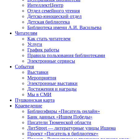
ИнтеллектЦентр
Отдел семейного чтения
Детско-юношеский отдел
Детская библиотека
Библиотека имени А.И. Васильева
Читателям
Как стать читателем
Услуги
График работы
Правила пользования библиотеками
Электронные сервисы
События
Выставки
Мероприятия
Электронные выставки
Достижения и награды
Мы в СМИ
Пушкинская карта
Краеведение
Библиоэфиры «Писатель онлайн»
Банк данных «Ишим Победы»
Писатели Тюменской области
ЛитStreet — литературные улицы Ишима
Проект «Писатель в библиотеке»