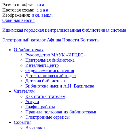
Размер шрифта:
a
a
a
Цветовая схема:
a
a
a
a
Изображения:
вкл.
выкл.
Обычная версия
Ишимская городская централизованная библиотечная система
Электронный каталог
Афиша
Новости
Контакты
О библиотеках
Руководство МАУК «ИГЦБС»
Центральная библиотека
ИнтеллектЦентр
Отдел семейного чтения
Детско-юношеский отдел
Детская библиотека
Библиотека имени А.И. Васильева
Читателям
Как стать читателем
Услуги
График работы
Правила пользования библиотеками
Электронные сервисы
События
Выставки