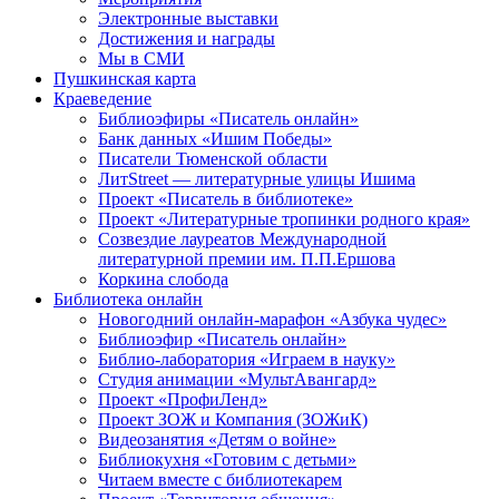
Электронные выставки
Достижения и награды
Мы в СМИ
Пушкинская карта
Краеведение
Библиоэфиры «Писатель онлайн»
Банк данных «Ишим Победы»
Писатели Тюменской области
ЛитStreet — литературные улицы Ишима
Проект «Писатель в библиотеке»
Проект «Литературные тропинки родного края»
Созвездие лауреатов Международной
литературной премии им. П.П.Ершова
Коркина слобода
Библиотека онлайн
Новогодний онлайн-марафон «Азбука чудес»
Библиоэфир «Писатель онлайн»
Библио-лаборатория «Играем в науку»
Студия анимации «МультАвангард»
Проект «ПрофиЛенд»
Проект ЗОЖ и Компания (ЗОЖиК)
Видеозанятия «Детям о войне»
Библиокухня «Готовим с детьми»
Читаем вместе с библиотекарем