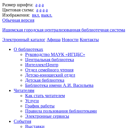
Размер шрифта:
a
a
a
Цветовая схема:
a
a
a
a
Изображения:
вкл.
выкл.
Обычная версия
Ишимская городская централизованная библиотечная система
Электронный каталог
Афиша
Новости
Контакты
О библиотеках
Руководство МАУК «ИГЦБС»
Центральная библиотека
ИнтеллектЦентр
Отдел семейного чтения
Детско-юношеский отдел
Детская библиотека
Библиотека имени А.И. Васильева
Читателям
Как стать читателем
Услуги
График работы
Правила пользования библиотеками
Электронные сервисы
События
Выставки