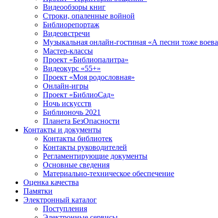
Видеообзоры книг
Строки, опаленные войной
Библиорепортаж
Видеовстречи
Музыкальная онлайн-гостиная «А песни тоже воев
Мастер-классы
Проект «Библиопалитра»
Видеокурс «55+»
Проект «Моя родословная»
Онлайн-игры
Проект «БиблиоСад»
Ночь искусств
Библионочь 2021
Планета БезОпасности
Контакты и документы
Контакты библиотек
Контакты руководителей
Регламентирующие документы
Основные сведения
Материально-техническое обеспечение
Оценка качества
Памятки
Электронный каталог
Поступления
Электронные сервисы