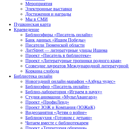
Мероприятия
Электронные выставки
Достижения и награды
Мы в СМИ
Пушкинская карта
Краеведение
Библиоэфиры «Писатель онлайн»
Банк данных «Ишим Победы»
Писатели Тюменской области
ЛитStreet — литературные улицы Ишима
Проект «Писатель в библиотеке»
Проект «Литературные тропинки родного края»
Созвездие лауреатов Международной литературной
Коркина слобода
Библиотека онлайн
Новогодний онлайн-марафон «Азбука чудес»
Библиоэфир «Писатель онлайн»
Библио-лаборатория «Играем в науку»
Студия анимации «МультАвангард»
Проект «ПрофиЛенд»
Проект ЗОЖ и Компания (ЗОЖиК)
Видеозанятия «Детям о войне»
Библиокухня «Готовим с детьми»
Читаем вместе с библиотекарем
Проект «Территория общения»