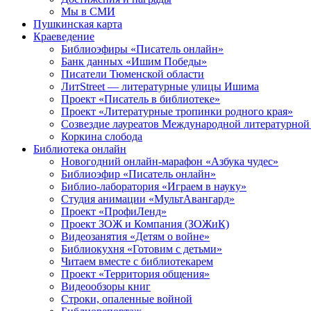
Мы в СМИ
Пушкинская карта
Краеведение
Библиоэфиры «Писатель онлайн»
Банк данных «Ишим Победы»
Писатели Тюменской области
ЛитStreet — литературные улицы Ишима
Проект «Писатель в библиотеке»
Проект «Литературные тропинки родного края»
Созвездие лауреатов Международной литературной
Коркина слобода
Библиотека онлайн
Новогодний онлайн-марафон «Азбука чудес»
Библиоэфир «Писатель онлайн»
Библио-лаборатория «Играем в науку»
Студия анимации «МультАвангард»
Проект «ПрофиЛенд»
Проект ЗОЖ и Компания (ЗОЖиК)
Видеозанятия «Детям о войне»
Библиокухня «Готовим с детьми»
Читаем вместе с библиотекарем
Проект «Территория общения»
Видеообзоры книг
Строки, опаленные войной