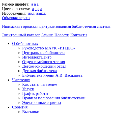
Размер шрифта:
a
a
a
Цветовая схема:
a
a
a
a
Изображения:
вкл.
выкл.
Обычная версия
Ишимская городская централизованная библиотечная система
Электронный каталог
Афиша
Новости
Контакты
О библиотеках
Руководство МАУК «ИГЦБС»
Центральная библиотека
ИнтеллектЦентр
Отдел семейного чтения
Детско-юношеский отдел
Детская библиотека
Библиотека имени А.И. Васильева
Читателям
Как стать читателем
Услуги
График работы
Правила пользования библиотеками
Электронные сервисы
События
Выставки