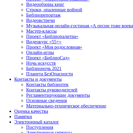
Видеообзоры книг
Строки, опаленные войной
Библиорепортаж
Видеовстречи
Музыкальная онлайн-гостиная «А песни тоже воев
Мастер-классы
Проект «Библиопалитра»
Видеокурс «55+»
Проект «Моя родословная»
Онлайн-игры
Проект «БиблиоСад»
Ночь искусств
Библионочь 2021
Планета БезОпасности
Контакты и документы
Контакты библиотек
Контакты руководителей
Регламентирующие документы
Основные сведения
Материально-техническое обеспечение
Оценка качества
Памятки
Электронный каталог
Поступления
Электронные сервисы