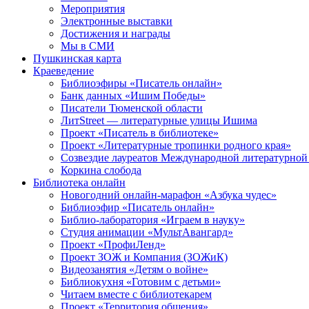
Мероприятия
Электронные выставки
Достижения и награды
Мы в СМИ
Пушкинская карта
Краеведение
Библиоэфиры «Писатель онлайн»
Банк данных «Ишим Победы»
Писатели Тюменской области
ЛитStreet — литературные улицы Ишима
Проект «Писатель в библиотеке»
Проект «Литературные тропинки родного края»
Созвездие лауреатов Международной литературной
Коркина слобода
Библиотека онлайн
Новогодний онлайн-марафон «Азбука чудес»
Библиоэфир «Писатель онлайн»
Библио-лаборатория «Играем в науку»
Студия анимации «МультАвангард»
Проект «ПрофиЛенд»
Проект ЗОЖ и Компания (ЗОЖиК)
Видеозанятия «Детям о войне»
Библиокухня «Готовим с детьми»
Читаем вместе с библиотекарем
Проект «Территория общения»