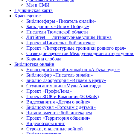
Мы в СМИ
Пушкинская карта
Краеведение
Библиоэфиры «Писатель онлайн»
Банк данных «Ишим Победы»
Писатели Тюменской области
ЛитStreet — литературные улицы Ишима
Проект «Писатель в библиотеке»
Проект «Литературные тропинки родного края»
Созвездие лауреатов Международной литературной
Коркина слобода
Библиотека онлайн
Новогодний онлайн-марафон «Азбука чудес»
Библиоэфир «Писатель онлайн»
Библио-лаборатория «Играем в науку»
Студия анимации «МультАвангард»
Проект «ПрофиЛенд»
Проект ЗОЖ и Компания (ЗОЖиК)
Видеозанятия «Детям о войне»
Библиокухня «Готовим с детьми»
Читаем вместе с библиотекарем
Проект «Территория общения»
Видеообзоры книг
Строки, опаленные войной