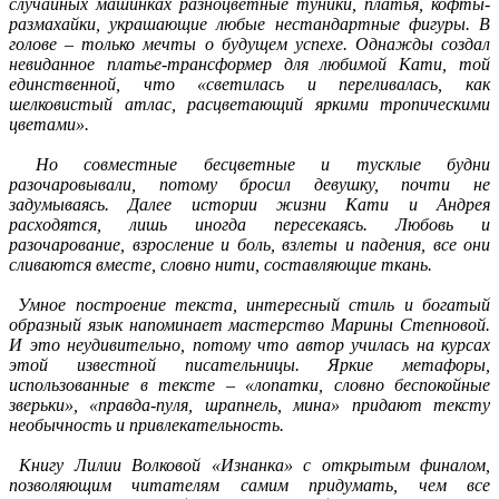
случайных машинках разноцветные туники, платья, кофты-
размахайки, украшающие любые нестандартные фигуры. В
голове – только мечты о будущем успехе. Однажды создал
невиданное платье-трансформер для любимой Кати, той
единственной, что «светилась и переливалась, как
шелковистый атлас, расцветающий яркими тропическими
цветами».
Но совместные бесцветные и тусклые будни
разочаровывали, потому бросил девушку, почти не
задумываясь. Далее истории жизни Кати и Андрея
расходятся, лишь иногда пересекаясь. Любовь и
разочарование, взросление и боль, взлеты и падения, все они
сливаются вместе, словно нити, составляющие ткань.
Умное построение текста, интересный стиль и богатый
образный язык напоминает мастерство Марины Степновой.
И это неудивительно, потому что автор училась на курсах
этой известной писательницы. Яркие метафоры,
использованные в тексте – «лопатки, словно беспокойные
зверьки», «правда-пуля, шрапнель, мина» придают тексту
необычность и привлекательность.
Книгу Лилии Волковой «Изнанка» с открытым финалом,
позволяющим читателям самим придумать, чем все