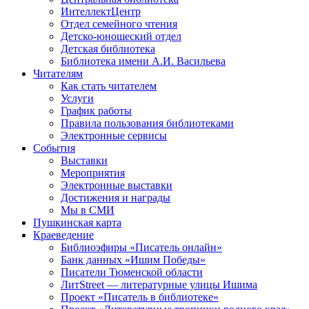
ИнтеллектЦентр
Отдел семейного чтения
Детско-юношеский отдел
Детская библиотека
Библиотека имени А.И. Васильева
Читателям
Как стать читателем
Услуги
График работы
Правила пользования библиотеками
Электронные сервисы
События
Выставки
Мероприятия
Электронные выставки
Достижения и награды
Мы в СМИ
Пушкинская карта
Краеведение
Библиоэфиры «Писатель онлайн»
Банк данных «Ишим Победы»
Писатели Тюменской области
ЛитStreet — литературные улицы Ишима
Проект «Писатель в библиотеке»