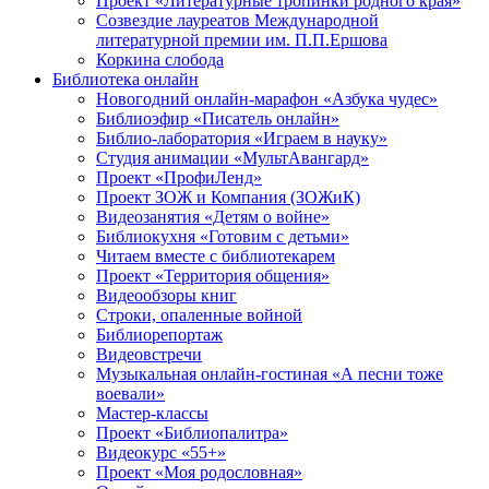
Проект «Литературные тропинки родного края»
Созвездие лауреатов Международной
литературной премии им. П.П.Ершова
Коркина слобода
Библиотека онлайн
Новогодний онлайн-марафон «Азбука чудес»
Библиоэфир «Писатель онлайн»
Библио-лаборатория «Играем в науку»
Студия анимации «МультАвангард»
Проект «ПрофиЛенд»
Проект ЗОЖ и Компания (ЗОЖиК)
Видеозанятия «Детям о войне»
Библиокухня «Готовим с детьми»
Читаем вместе с библиотекарем
Проект «Территория общения»
Видеообзоры книг
Строки, опаленные войной
Библиорепортаж
Видеовстречи
Музыкальная онлайн-гостиная «А песни тоже
воевали»
Мастер-классы
Проект «Библиопалитра»
Видеокурс «55+»
Проект «Моя родословная»