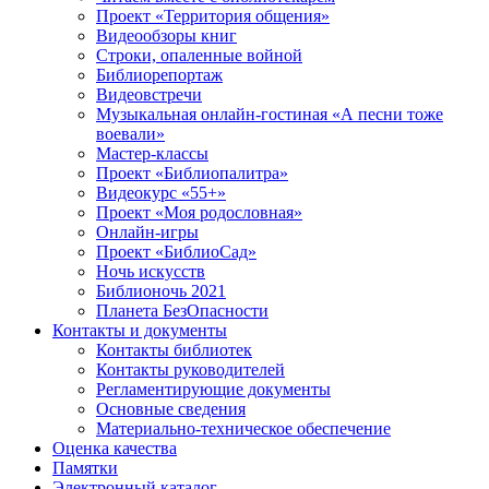
Проект «Территория общения»
Видеообзоры книг
Строки, опаленные войной
Библиорепортаж
Видеовстречи
Музыкальная онлайн-гостиная «А песни тоже
воевали»
Мастер-классы
Проект «Библиопалитра»
Видеокурс «55+»
Проект «Моя родословная»
Онлайн-игры
Проект «БиблиоСад»
Ночь искусств
Библионочь 2021
Планета БезОпасности
Контакты и документы
Контакты библиотек
Контакты руководителей
Регламентирующие документы
Основные сведения
Материально-техническое обеспечение
Оценка качества
Памятки
Электронный каталог