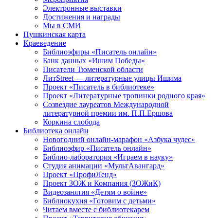
Электронные выставки
Достижения и награды
Мы в СМИ
Пушкинская карта
Краеведение
Библиоэфиры «Писатель онлайн»
Банк данных «Ишим Победы»
Писатели Тюменской области
ЛитStreet — литературные улицы Ишима
Проект «Писатель в библиотеке»
Проект «Литературные тропинки родного края»
Созвездие лауреатов Международной
литературной премии им. П.П.Ершова
Коркина слобода
Библиотека онлайн
Новогодний онлайн-марафон «Азбука чудес»
Библиоэфир «Писатель онлайн»
Библио-лаборатория «Играем в науку»
Студия анимации «МультАвангард»
Проект «ПрофиЛенд»
Проект ЗОЖ и Компания (ЗОЖиК)
Видеозанятия «Детям о войне»
Библиокухня «Готовим с детьми»
Читаем вместе с библиотекарем