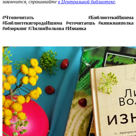
закончится, спрашивайте
в Центральной библиотеке
.
#Чтопочитать #БиблиотекиИшима
#БиблиотекигородаИшима #чточитаешь #книжнаяполка
#обзоркниг #ЛилияВолкова #Изнанка