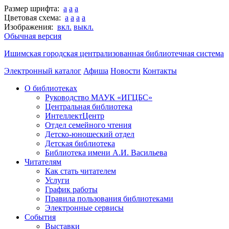
Размер шрифта:
a
a
a
Цветовая схема:
a
a
a
a
Изображения:
вкл.
выкл.
Обычная версия
Ишимская городская централизованная библиотечная система
Электронный каталог
Афиша
Новости
Контакты
О библиотеках
Руководство МАУК «ИГЦБС»
Центральная библиотека
ИнтеллектЦентр
Отдел семейного чтения
Детско-юношеский отдел
Детская библиотека
Библиотека имени А.И. Васильева
Читателям
Как стать читателем
Услуги
График работы
Правила пользования библиотеками
Электронные сервисы
События
Выставки