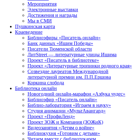
Мероприятия
Электронные выставки
Достижения и награды
Мы в СМИ
Пушкинская карта
Краеведение
Библиоэфиры «Писатель онлайн»
Банк данных «Ишим Победы»
Писатели Тюменской области
ЛитStreet — литературные улицы Ишима
Проект «Писатель в библиотеке»
Проект «Литературные тропинки родного края»
Созвездие лауреатов Международной
литературной премии им. П.П.Ершова
Коркина слобода
Библиотека онлайн
Новогодний онлайн-марафон «Азбука чудес»
Библиоэфир «Писатель онлайн»
Библио-лаборатория «Играем в науку»
Студия анимации «МультАвангард»
Проект «ПрофиЛенд»
Проект ЗОЖ и Компания (ЗОЖиК)
Видеозанятия «Детям о войне»
Библиокухня «Готовим с детьми»
Читаем вместе с библиотекарем