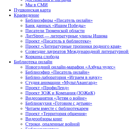
Мы в СМИ
Пушкинская карта
Краеведение
Библиоэфиры «Писатель онлайн»
Банк данных «Ишим Победы»
Писатели Тюменской области
ЛитStreet — литературные улицы Ишима
Проект «Писатель в библиотеке»
Проект «Литературные тропинки родного края»
Созвездие лауреатов Международной литературной
Коркина слобода
Библиотека онлайн
Новогодний онлайн-марафон «Азбука чудес»
Библиоэфир «Писатель онлайн»
Библио-лаборатория «Играем в науку»
Студия анимации «МультАвангард»
Проект «ПрофиЛенд»
Проект ЗОЖ и Компания (ЗОЖиК)
Видеозанятия «Детям о войне»
Библиокухня «Готовим с детьми»
Читаем вместе с библиотекарем
Проект «Территория общения»
Видеообзоры книг
Строки, опаленные войной