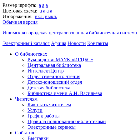
Размер шрифта:
a
a
a
Цветовая схема:
a
a
a
a
Изображения:
вкл.
выкл.
Обычная версия
Ишимская городская централизованная библиотечная система
Электронный каталог
Афиша
Новости
Контакты
О библиотеках
Руководство МАУК «ИГЦБС»
Центральная библиотека
ИнтеллектЦентр
Отдел семейного чтения
Детско-юношеский отдел
Детская библиотека
Библиотека имени А.И. Васильева
Читателям
Как стать читателем
Услуги
График работы
Правила пользования библиотеками
Электронные сервисы
События
Выставки