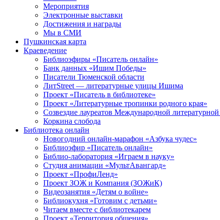
Мероприятия
Электронные выставки
Достижения и награды
Мы в СМИ
Пушкинская карта
Краеведение
Библиоэфиры «Писатель онлайн»
Банк данных «Ишим Победы»
Писатели Тюменской области
ЛитStreet — литературные улицы Ишима
Проект «Писатель в библиотеке»
Проект «Литературные тропинки родного края»
Созвездие лауреатов Международной литературной
Коркина слобода
Библиотека онлайн
Новогодний онлайн-марафон «Азбука чудес»
Библиоэфир «Писатель онлайн»
Библио-лаборатория «Играем в науку»
Студия анимации «МультАвангард»
Проект «ПрофиЛенд»
Проект ЗОЖ и Компания (ЗОЖиК)
Видеозанятия «Детям о войне»
Библиокухня «Готовим с детьми»
Читаем вместе с библиотекарем
Проект «Территория общения»