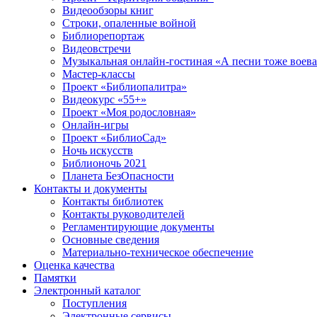
Видеообзоры книг
Строки, опаленные войной
Библиорепортаж
Видеовстречи
Музыкальная онлайн-гостиная «А песни тоже воев
Мастер-классы
Проект «Библиопалитра»
Видеокурс «55+»
Проект «Моя родословная»
Онлайн-игры
Проект «БиблиоСад»
Ночь искусств
Библионочь 2021
Планета БезОпасности
Контакты и документы
Контакты библиотек
Контакты руководителей
Регламентирующие документы
Основные сведения
Материально-техническое обеспечение
Оценка качества
Памятки
Электронный каталог
Поступления
Электронные сервисы