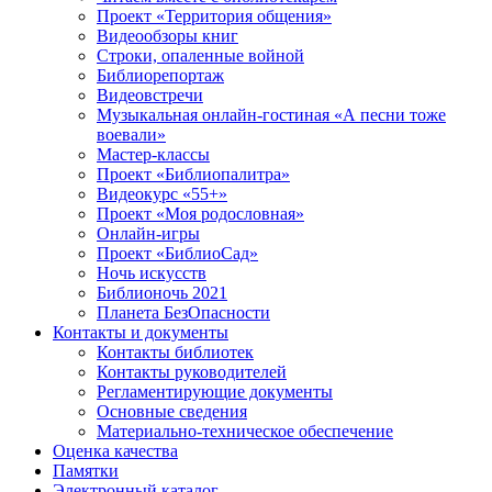
Проект «Территория общения»
Видеообзоры книг
Строки, опаленные войной
Библиорепортаж
Видеовстречи
Музыкальная онлайн-гостиная «А песни тоже
воевали»
Мастер-классы
Проект «Библиопалитра»
Видеокурс «55+»
Проект «Моя родословная»
Онлайн-игры
Проект «БиблиоСад»
Ночь искусств
Библионочь 2021
Планета БезОпасности
Контакты и документы
Контакты библиотек
Контакты руководителей
Регламентирующие документы
Основные сведения
Материально-техническое обеспечение
Оценка качества
Памятки
Электронный каталог