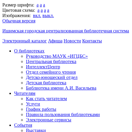
Размер шрифта:
a
a
a
Цветовая схема:
a
a
a
a
Изображения:
вкл.
выкл.
Обычная версия
Ишимская городская централизованная библиотечная система
Электронный каталог
Афиша
Новости
Контакты
О библиотеках
Руководство МАУК «ИГЦБС»
Центральная библиотека
ИнтеллектЦентр
Отдел семейного чтения
Детско-юношеский отдел
Детская библиотека
Библиотека имени А.И. Васильева
Читателям
Как стать читателем
Услуги
График работы
Правила пользования библиотеками
Электронные сервисы
События
Выставки