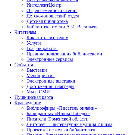
ИнтеллектЦентр
Отдел семейного чтения
Детско-юношеский отдел
Детская библиотека
Библиотека имени А.И. Васильева
Читателям
Как стать читателем
Услуги
График работы
Правила пользования библиотеками
Электронные сервисы
События
Выставки
Мероприятия
Электронные выставки
Достижения и награды
Мы в СМИ
Пушкинская карта
Краеведение
Библиоэфиры «Писатель онлайн»
Банк данных «Ишим Победы»
Писатели Тюменской области
ЛитStreet — литературные улицы Ишима
Проект «Писатель в библиотеке»