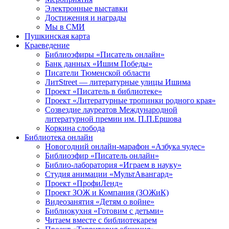
Электронные выставки
Достижения и награды
Мы в СМИ
Пушкинская карта
Краеведение
Библиоэфиры «Писатель онлайн»
Банк данных «Ишим Победы»
Писатели Тюменской области
ЛитStreet — литературные улицы Ишима
Проект «Писатель в библиотеке»
Проект «Литературные тропинки родного края»
Созвездие лауреатов Международной
литературной премии им. П.П.Ершова
Коркина слобода
Библиотека онлайн
Новогодний онлайн-марафон «Азбука чудес»
Библиоэфир «Писатель онлайн»
Библио-лаборатория «Играем в науку»
Студия анимации «МультАвангард»
Проект «ПрофиЛенд»
Проект ЗОЖ и Компания (ЗОЖиК)
Видеозанятия «Детям о войне»
Библиокухня «Готовим с детьми»
Читаем вместе с библиотекарем