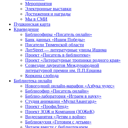
Мероприятия
Электронные выставки
Достижения и награды
Мы в СМИ
Пушкинская карта
Краеведение
Библиоэфиры «Писатель онлайн»
Банк данных «Ишим Победы»
Писатели Тюменской области
ЛитStreet — литературные улицы Ишима
Проект «Писатель в библиотеке»
Проект «Литературные тропинки родного края»
Созвездие лауреатов Международной
литературной премии им. П.П.Ершова
Коркина слобода
Библиотека онлайн
Новогодний онлайн-марафон «Азбука чудес»
Библиоэфир «Писатель онлайн»
Библио-лаборатория «Играем в науку»
Студия анимации «МультАвангард»
Проект «ПрофиЛенд»
Проект ЗОЖ и Компания (ЗОЖиК)
Видеозанятия «Детям о войне»
Библиокухня «Готовим с детьми»
Читаем вместе с библиотекарем