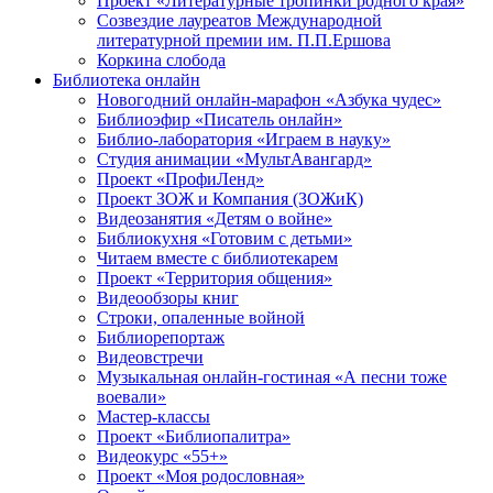
Проект «Литературные тропинки родного края»
Созвездие лауреатов Международной
литературной премии им. П.П.Ершова
Коркина слобода
Библиотека онлайн
Новогодний онлайн-марафон «Азбука чудес»
Библиоэфир «Писатель онлайн»
Библио-лаборатория «Играем в науку»
Студия анимации «МультАвангард»
Проект «ПрофиЛенд»
Проект ЗОЖ и Компания (ЗОЖиК)
Видеозанятия «Детям о войне»
Библиокухня «Готовим с детьми»
Читаем вместе с библиотекарем
Проект «Территория общения»
Видеообзоры книг
Строки, опаленные войной
Библиорепортаж
Видеовстречи
Музыкальная онлайн-гостиная «А песни тоже
воевали»
Мастер-классы
Проект «Библиопалитра»
Видеокурс «55+»
Проект «Моя родословная»