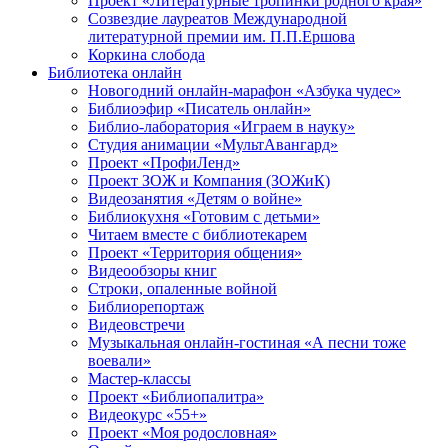
Проект «Литературные тропинки родного края»
Созвездие лауреатов Международной
литературной премии им. П.П.Ершова
Коркина слобода
Библиотека онлайн
Новогодний онлайн-марафон «Азбука чудес»
Библиоэфир «Писатель онлайн»
Библио-лаборатория «Играем в науку»
Студия анимации «МультАвангард»
Проект «ПрофиЛенд»
Проект ЗОЖ и Компания (ЗОЖиК)
Видеозанятия «Детям о войне»
Библиокухня «Готовим с детьми»
Читаем вместе с библиотекарем
Проект «Территория общения»
Видеообзоры книг
Строки, опаленные войной
Библиорепортаж
Видеовстречи
Музыкальная онлайн-гостиная «А песни тоже
воевали»
Мастер-классы
Проект «Библиопалитра»
Видеокурс «55+»
Проект «Моя родословная»