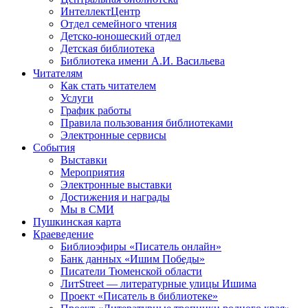
ИнтеллектЦентр
Отдел семейного чтения
Детско-юношеский отдел
Детская библиотека
Библиотека имени А.И. Васильева
Читателям
Как стать читателем
Услуги
График работы
Правила пользования библиотеками
Электронные сервисы
События
Выставки
Мероприятия
Электронные выставки
Достижения и награды
Мы в СМИ
Пушкинская карта
Краеведение
Библиоэфиры «Писатель онлайн»
Банк данных «Ишим Победы»
Писатели Тюменской области
ЛитStreet — литературные улицы Ишима
Проект «Писатель в библиотеке»