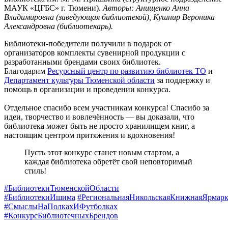
МАУК «ЦГБС» г. Тюмени).
Авторы: Анищенко Анна
Владимировна (заведующая библиотекой), Кушнир Вероника
Александровна (библиотекарь).
Библиотеки-победители получили в подарок от
организаторов комплекты сувенирной продукции с
разработанными брендами своих библиотек.
Благодарим
Ресурсный центр по развитию библиотек ТО
и
Департамент культуры Тюменской области
за поддержку и
помощь в организации и проведении конкурса.
Отдельное спасибо всем участникам конкурса! Спасибо за
идеи, творчество и вовлечённость — вы доказали, что
библиотека может быть не просто хранилищем книг, а
настоящим центром притяжения и вдохновения!
Пусть этот конкурс станет новым стартом, а
каждая библиотека обретёт свой неповторимый
стиль!
#БиблиотекиТюменскойОбласти
#БиблиотекиИшима
#РегиональнаяНикольскаяКнижнаяЯрмарк
#СмыслыНаПолкахИФутболках
#КонкурсБиблиотечныхБрендов