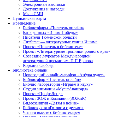
Электронные выставки
Достижения и награды
Мы в СМИ
Пушкинская карта
Краеведение
Библиоэфиры «Писатель онлайн»
Банк данных «Ишим Победы»
Писатели Тюменской области
ЛитStreet — литературные улицы Ишима
Проект «Писатель в библиотеке»
Проект «Литературные тропинки родного края»
Созвездие лауреатов Международной
литературной премии им. П.П.Ершова
Коркина слобода
Библиотека онлайн
Новогодний онлайн-марафон «Азбука чудес»
Библиоэфир «Писатель онлайн»
Библио-лаборатория «Играем в науку»
Студия анимации «МультАвангард»
Проект «ПрофиЛенд»
Проект ЗОЖ и Компания (ЗОЖиК)
Видеозанятия «Детям о войне»
Библиокухня «Готовим с детьми»
Читаем вместе с библиотекарем