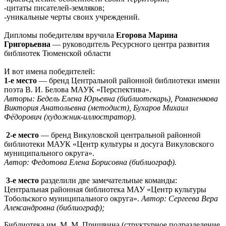
-цитаты писателей‑земляков;
-уникальные черты своих учреждений.
Дипломы победителям вручила
Егорова Марина
Григорьевна
— руководитель Ресурсного центра развития
библиотек Тюменской области
И вот имена победителей:
1‑е место
— бренд Центральной районной библиотеки имени
поэта В. И. Белова МАУК «Перспектива».
Авторы: Бедель Елена Юрьевна (библиотекарь), Романенкова
Виктория Анатольевна (методист), Бухаров Михаил
Фёдорович (художник‑иллюстратор).
2‑е место
— бренд Викуловской центральной районной
библиотеки МАУК «Центр культуры и досуга Викуловского
муниципального округа».
Автор: Федотова Елена Борисовна (библиограф).
3‑е место
разделили две замечательные команды:
Центральная районная библиотека МАУ «Центр культуры
Тобольского муниципального округа».
Автор: Сергеева Вера
Александровна (библиограф);
Библиотека им. М. М. Пришвина (структурное подразделение