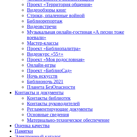
Проект «Территория общения»
Видеообзоры книг
Строки, опаленные войной
Библиорепортаж
Видеовстречи
Музыкальная онлайн-гостиная «А песни тоже
воевали»
Мастер-классы
Проект «Библиопалитра»
Видеокурс «55+»
Проект «Моя родословная»
Онлайн-игры
Проект «БиблиоСад»
Ночь искусств
Библионочь 2021
Планета БезОпасности
Контакты и документы
Контакты библиотек
Контакты руководителей
Регламентирующие документы
Основные сведения
Материально-техническое обеспечение
Оценка качества
Памятки
Электронный каталог