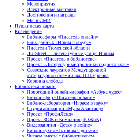
Мероприятия
Электронные выставки
Достижения и награды
Мы в СМИ
Пушкинская карта
Краеведение
Библиоэфиры «Писатель онлайн»
Банк данных «Ишим Победы»
Писатели Тюменской области
ЛитStreet — литературные улицы Ишима
Проект «Писатель в библиотеке»
Проект «Литературные тропинки родного края»
Созвездие лауреатов Международной
литературной премии им. П.П.Ершова
Коркина слобода
Библиотека онлайн
Новогодний онлайн-марафон «Азбука чудес»
Библиоэфир «Писатель онлайн»
Библио-лаборатория «Играем в науку»
Студия анимации «МультАвангард»
Проект «ПрофиЛенд»
Проект ЗОЖ и Компания (ЗОЖиК)
Видеозанятия «Детям о войне»
Библиокухня «Готовим с детьми»
Читаем вместе с библиотекарем