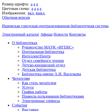
Размер шрифта:
a
a
a
Цветовая схема:
a
a
a
a
Изображения:
вкл.
выкл.
Обычная версия
Ишимская городская централизованная библиотечная система
Электронный каталог
Афиша
Новости
Контакты
О библиотеках
Руководство МАУК «ИГЦБС»
Центральная библиотека
ИнтеллектЦентр
Отдел семейного чтения
Детско-юношеский отдел
Детская библиотека
Библиотека имени А.И. Васильева
Читателям
Как стать читателем
Услуги
График работы
Правила пользования библиотеками
Электронные сервисы
События
Выставки