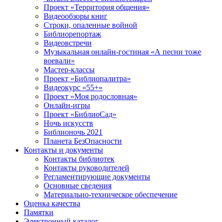
Проект «Территория общения»
Видеообзоры книг
Строки, опаленные войной
Библиорепортаж
Видеовстречи
Музыкальная онлайн-гостиная «А песни тоже
воевали»
Мастер-классы
Проект «Библиопалитра»
Видеокурс «55+»
Проект «Моя родословная»
Онлайн-игры
Проект «БиблиоСад»
Ночь искусств
Библионочь 2021
Планета БезОпасности
Контакты и документы
Контакты библиотек
Контакты руководителей
Регламентирующие документы
Основные сведения
Материально-техническое обеспечение
Оценка качества
Памятки
Электронный каталог