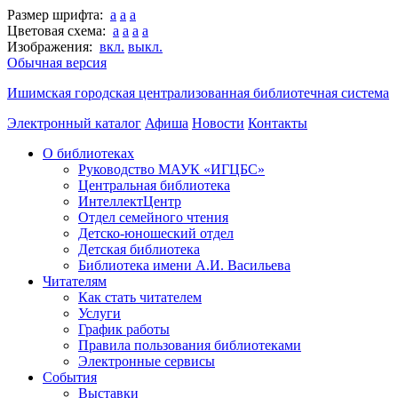
Размер шрифта:
a
a
a
Цветовая схема:
a
a
a
a
Изображения:
вкл.
выкл.
Обычная версия
Ишимская городская централизованная библиотечная система
Электронный каталог
Афиша
Новости
Контакты
О библиотеках
Руководство МАУК «ИГЦБС»
Центральная библиотека
ИнтеллектЦентр
Отдел семейного чтения
Детско-юношеский отдел
Детская библиотека
Библиотека имени А.И. Васильева
Читателям
Как стать читателем
Услуги
График работы
Правила пользования библиотеками
Электронные сервисы
События
Выставки