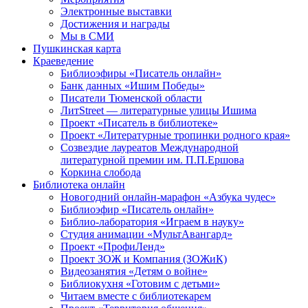
Электронные выставки
Достижения и награды
Мы в СМИ
Пушкинская карта
Краеведение
Библиоэфиры «Писатель онлайн»
Банк данных «Ишим Победы»
Писатели Тюменской области
ЛитStreet — литературные улицы Ишима
Проект «Писатель в библиотеке»
Проект «Литературные тропинки родного края»
Созвездие лауреатов Международной
литературной премии им. П.П.Ершова
Коркина слобода
Библиотека онлайн
Новогодний онлайн-марафон «Азбука чудес»
Библиоэфир «Писатель онлайн»
Библио-лаборатория «Играем в науку»
Студия анимации «МультАвангард»
Проект «ПрофиЛенд»
Проект ЗОЖ и Компания (ЗОЖиК)
Видеозанятия «Детям о войне»
Библиокухня «Готовим с детьми»
Читаем вместе с библиотекарем