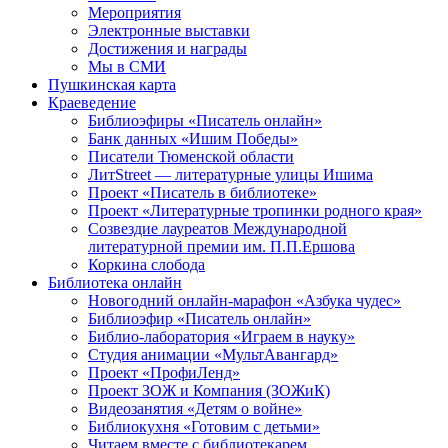
Мероприятия
Электронные выставки
Достижения и награды
Мы в СМИ
Пушкинская карта
Краеведение
Библиоэфиры «Писатель онлайн»
Банк данных «Ишим Победы»
Писатели Тюменской области
ЛитStreet — литературные улицы Ишима
Проект «Писатель в библиотеке»
Проект «Литературные тропинки родного края»
Созвездие лауреатов Международной
литературной премии им. П.П.Ершова
Коркина слобода
Библиотека онлайн
Новогодний онлайн-марафон «Азбука чудес»
Библиоэфир «Писатель онлайн»
Библио-лаборатория «Играем в науку»
Студия анимации «МультАвангард»
Проект «ПрофиЛенд»
Проект ЗОЖ и Компания (ЗОЖиК)
Видеозанятия «Детям о войне»
Библиокухня «Готовим с детьми»
Читаем вместе с библиотекарем