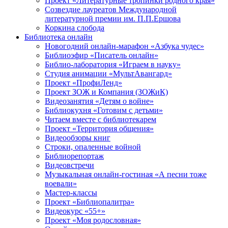
Проект «Литературные тропинки родного края»
Созвездие лауреатов Международной
литературной премии им. П.П.Ершова
Коркина слобода
Библиотека онлайн
Новогодний онлайн-марафон «Азбука чудес»
Библиоэфир «Писатель онлайн»
Библио-лаборатория «Играем в науку»
Студия анимации «МультАвангард»
Проект «ПрофиЛенд»
Проект ЗОЖ и Компания (ЗОЖиК)
Видеозанятия «Детям о войне»
Библиокухня «Готовим с детьми»
Читаем вместе с библиотекарем
Проект «Территория общения»
Видеообзоры книг
Строки, опаленные войной
Библиорепортаж
Видеовстречи
Музыкальная онлайн-гостиная «А песни тоже
воевали»
Мастер-классы
Проект «Библиопалитра»
Видеокурс «55+»
Проект «Моя родословная»