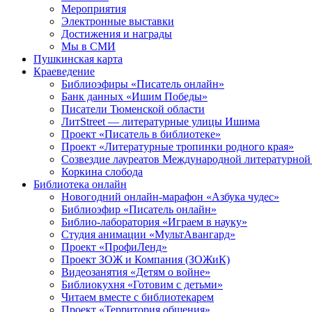
Мероприятия
Электронные выставки
Достижения и награды
Мы в СМИ
Пушкинская карта
Краеведение
Библиоэфиры «Писатель онлайн»
Банк данных «Ишим Победы»
Писатели Тюменской области
ЛитStreet — литературные улицы Ишима
Проект «Писатель в библиотеке»
Проект «Литературные тропинки родного края»
Созвездие лауреатов Международной литературной
Коркина слобода
Библиотека онлайн
Новогодний онлайн-марафон «Азбука чудес»
Библиоэфир «Писатель онлайн»
Библио-лаборатория «Играем в науку»
Студия анимации «МультАвангард»
Проект «ПрофиЛенд»
Проект ЗОЖ и Компания (ЗОЖиК)
Видеозанятия «Детям о войне»
Библиокухня «Готовим с детьми»
Читаем вместе с библиотекарем
Проект «Территория общения»