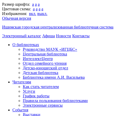
Размер шрифта:
a
a
a
Цветовая схема:
a
a
a
a
Изображения:
вкл.
выкл.
Обычная версия
Ишимская городская централизованная библиотечная система
Электронный каталог
Афиша
Новости
Контакты
О библиотеках
Руководство МАУК «ИГЦБС»
Центральная библиотека
ИнтеллектЦентр
Отдел семейного чтения
Детско-юношеский отдел
Детская библиотека
Библиотека имени А.И. Васильева
Читателям
Как стать читателем
Услуги
График работы
Правила пользования библиотеками
Электронные сервисы
События
Выставки