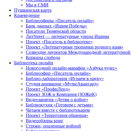
Мы в СМИ
Пушкинская карта
Краеведение
Библиоэфиры «Писатель онлайн»
Банк данных «Ишим Победы»
Писатели Тюменской области
ЛитStreet — литературные улицы Ишима
Проект «Писатель в библиотеке»
Проект «Литературные тропинки родного края»
Созвездие лауреатов Международной литературной
Коркина слобода
Библиотека онлайн
Новогодний онлайн-марафон «Азбука чудес»
Библиоэфир «Писатель онлайн»
Библио-лаборатория «Играем в науку»
Студия анимации «МультАвангард»
Проект «ПрофиЛенд»
Проект ЗОЖ и Компания (ЗОЖиК)
Видеозанятия «Детям о войне»
Библиокухня «Готовим с детьми»
Читаем вместе с библиотекарем
Проект «Территория общения»
Видеообзоры книг
Строки, опаленные войной