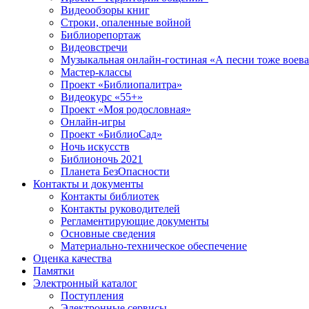
Видеообзоры книг
Строки, опаленные войной
Библиорепортаж
Видеовстречи
Музыкальная онлайн-гостиная «А песни тоже воев
Мастер-классы
Проект «Библиопалитра»
Видеокурс «55+»
Проект «Моя родословная»
Онлайн-игры
Проект «БиблиоСад»
Ночь искусств
Библионочь 2021
Планета БезОпасности
Контакты и документы
Контакты библиотек
Контакты руководителей
Регламентирующие документы
Основные сведения
Материально-техническое обеспечение
Оценка качества
Памятки
Электронный каталог
Поступления
Электронные сервисы