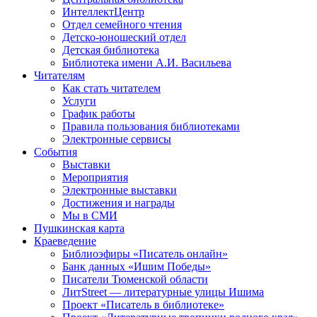
ИнтеллектЦентр
Отдел семейного чтения
Детско-юношеский отдел
Детская библиотека
Библиотека имени А.И. Васильева
Читателям
Как стать читателем
Услуги
График работы
Правила пользования библиотеками
Электронные сервисы
События
Выставки
Мероприятия
Электронные выставки
Достижения и награды
Мы в СМИ
Пушкинская карта
Краеведение
Библиоэфиры «Писатель онлайн»
Банк данных «Ишим Победы»
Писатели Тюменской области
ЛитStreet — литературные улицы Ишима
Проект «Писатель в библиотеке»