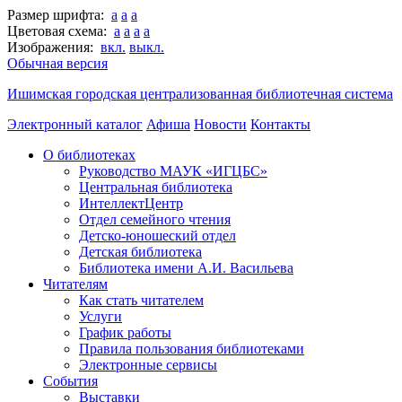
Размер шрифта:
a
a
a
Цветовая схема:
a
a
a
a
Изображения:
вкл.
выкл.
Обычная версия
Ишимская городская централизованная библиотечная система
Электронный каталог
Афиша
Новости
Контакты
О библиотеках
Руководство МАУК «ИГЦБС»
Центральная библиотека
ИнтеллектЦентр
Отдел семейного чтения
Детско-юношеский отдел
Детская библиотека
Библиотека имени А.И. Васильева
Читателям
Как стать читателем
Услуги
График работы
Правила пользования библиотеками
Электронные сервисы
События
Выставки