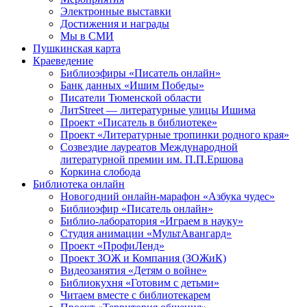
Электронные выставки
Достижения и награды
Мы в СМИ
Пушкинская карта
Краеведение
Библиоэфиры «Писатель онлайн»
Банк данных «Ишим Победы»
Писатели Тюменской области
ЛитStreet — литературные улицы Ишима
Проект «Писатель в библиотеке»
Проект «Литературные тропинки родного края»
Созвездие лауреатов Международной
литературной премии им. П.П.Ершова
Коркина слобода
Библиотека онлайн
Новогодний онлайн-марафон «Азбука чудес»
Библиоэфир «Писатель онлайн»
Библио-лаборатория «Играем в науку»
Студия анимации «МультАвангард»
Проект «ПрофиЛенд»
Проект ЗОЖ и Компания (ЗОЖиК)
Видеозанятия «Детям о войне»
Библиокухня «Готовим с детьми»
Читаем вместе с библиотекарем