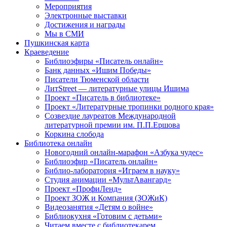
Мероприятия
Электронные выставки
Достижения и награды
Мы в СМИ
Пушкинская карта
Краеведение
Библиоэфиры «Писатель онлайн»
Банк данных «Ишим Победы»
Писатели Тюменской области
ЛитStreet — литературные улицы Ишима
Проект «Писатель в библиотеке»
Проект «Литературные тропинки родного края»
Созвездие лауреатов Международной
литературной премии им. П.П.Ершова
Коркина слобода
Библиотека онлайн
Новогодний онлайн-марафон «Азбука чудес»
Библиоэфир «Писатель онлайн»
Библио-лаборатория «Играем в науку»
Студия анимации «МультАвангард»
Проект «ПрофиЛенд»
Проект ЗОЖ и Компания (ЗОЖиК)
Видеозанятия «Детям о войне»
Библиокухня «Готовим с детьми»
Читаем вместе с библиотекарем