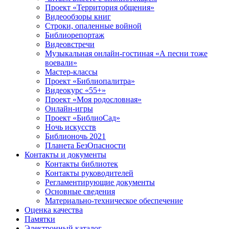
Проект «Территория общения»
Видеообзоры книг
Строки, опаленные войной
Библиорепортаж
Видеовстречи
Музыкальная онлайн-гостиная «А песни тоже
воевали»
Мастер-классы
Проект «Библиопалитра»
Видеокурс «55+»
Проект «Моя родословная»
Онлайн-игры
Проект «БиблиоСад»
Ночь искусств
Библионочь 2021
Планета БезОпасности
Контакты и документы
Контакты библиотек
Контакты руководителей
Регламентирующие документы
Основные сведения
Материально-техническое обеспечение
Оценка качества
Памятки
Электронный каталог