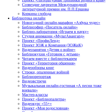
Проект «Литературные тропинки родного края»
Созвездие лауреатов Международной
литературной премии им. П.П.Ершова
Коркина слобода
Библиотека онлайн
Новогодний онлайн-марафон «Азбука чудес»
Библиоэфир «Писатель онлайн»
Библио-лаборатория «Играем в науку»
Студия анимации «МультАвангард»
Проект «ПрофиЛенд»
Проект ЗОЖ и Компания (ЗОЖиК)
Видеозанятия «Детям о войне»
Библиокухня «Готовим с детьми»
Читаем вместе с библиотекарем
Проект «Территория общения»
Видеообзоры книг
Строки, опаленные войной
Библиорепортаж
Видеовстречи
Музыкальная онлайн-гостиная «А песни тоже
воевали»
Мастер-классы
Проект «Библиопалитра»
Видеокурс «55+»
Проект «Моя родословная»