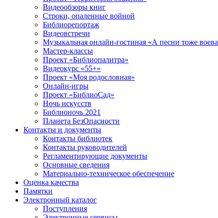
Видеообзоры книг
Строки, опаленные войной
Библиорепортаж
Видеовстречи
Музыкальная онлайн-гостиная «А песни тоже воев
Мастер-классы
Проект «Библиопалитра»
Видеокурс «55+»
Проект «Моя родословная»
Онлайн-игры
Проект «БиблиоСад»
Ночь искусств
Библионочь 2021
Планета БезОпасности
Контакты и документы
Контакты библиотек
Контакты руководителей
Регламентирующие документы
Основные сведения
Материально-техническое обеспечение
Оценка качества
Памятки
Электронный каталог
Поступления
Электронные сервисы