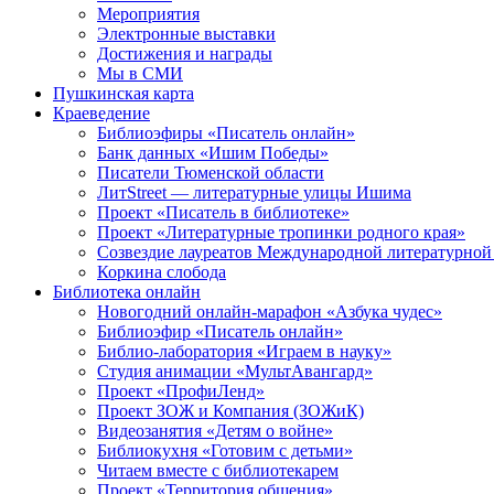
Мероприятия
Электронные выставки
Достижения и награды
Мы в СМИ
Пушкинская карта
Краеведение
Библиоэфиры «Писатель онлайн»
Банк данных «Ишим Победы»
Писатели Тюменской области
ЛитStreet — литературные улицы Ишима
Проект «Писатель в библиотеке»
Проект «Литературные тропинки родного края»
Созвездие лауреатов Международной литературной
Коркина слобода
Библиотека онлайн
Новогодний онлайн-марафон «Азбука чудес»
Библиоэфир «Писатель онлайн»
Библио-лаборатория «Играем в науку»
Студия анимации «МультАвангард»
Проект «ПрофиЛенд»
Проект ЗОЖ и Компания (ЗОЖиК)
Видеозанятия «Детям о войне»
Библиокухня «Готовим с детьми»
Читаем вместе с библиотекарем
Проект «Территория общения»