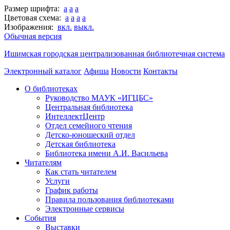
Размер шрифта:
a
a
a
Цветовая схема:
a
a
a
a
Изображения:
вкл.
выкл.
Обычная версия
Ишимская городская централизованная библиотечная система
Электронный каталог
Афиша
Новости
Контакты
О библиотеках
Руководство МАУК «ИГЦБС»
Центральная библиотека
ИнтеллектЦентр
Отдел семейного чтения
Детско-юношеский отдел
Детская библиотека
Библиотека имени А.И. Васильева
Читателям
Как стать читателем
Услуги
График работы
Правила пользования библиотеками
Электронные сервисы
События
Выставки