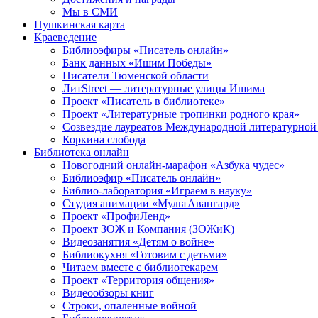
Мы в СМИ
Пушкинская карта
Краеведение
Библиоэфиры «Писатель онлайн»
Банк данных «Ишим Победы»
Писатели Тюменской области
ЛитStreet — литературные улицы Ишима
Проект «Писатель в библиотеке»
Проект «Литературные тропинки родного края»
Созвездие лауреатов Международной литературной
Коркина слобода
Библиотека онлайн
Новогодний онлайн-марафон «Азбука чудес»
Библиоэфир «Писатель онлайн»
Библио-лаборатория «Играем в науку»
Студия анимации «МультАвангард»
Проект «ПрофиЛенд»
Проект ЗОЖ и Компания (ЗОЖиК)
Видеозанятия «Детям о войне»
Библиокухня «Готовим с детьми»
Читаем вместе с библиотекарем
Проект «Территория общения»
Видеообзоры книг
Строки, опаленные войной