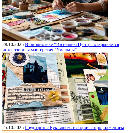
28.10.2025
В библиотеке "ИнтеллектЦентр" открывается
инклюзивная мастерская "Умельцы"
25.10.2025
Роуд-трип с Букляшом: история с продолжением