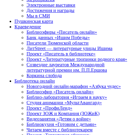
Электронные выставки
Достижения и награды
Мы в СМИ
Пушкинская карта
Краеведение
Библиоэфиры «Писатель онлайн»
Банк данных «Ишим Победы»
Писатели Тюменской области
ЛитStreet — литературные улицы Ишима
Проект «Писатель в библиотеке»
Проект «Литературные тропинки родного края»
Созвездие лауреатов Международной
литературной премии им. П.П.Ершова
Коркина слобода
Библиотека онлайн
Новогодний онлайн-марафон «Азбука чудес»
Библиоэфир «Писатель онлайн»
Библио-лаборатория «Играем в науку»
Студия анимации «МультАвангард»
Проект «ПрофиЛенд»
Проект ЗОЖ и Компания (ЗОЖиК)
Видеозанятия «Детям о войне»
Библиокухня «Готовим с детьми»
Читаем вместе с библиотекарем