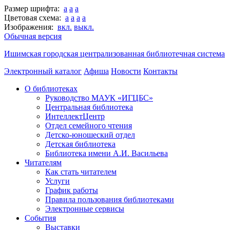
Размер шрифта:
a
a
a
Цветовая схема:
a
a
a
a
Изображения:
вкл.
выкл.
Обычная версия
Ишимская городская централизованная библиотечная система
Электронный каталог
Афиша
Новости
Контакты
О библиотеках
Руководство МАУК «ИГЦБС»
Центральная библиотека
ИнтеллектЦентр
Отдел семейного чтения
Детско-юношеский отдел
Детская библиотека
Библиотека имени А.И. Васильева
Читателям
Как стать читателем
Услуги
График работы
Правила пользования библиотеками
Электронные сервисы
События
Выставки