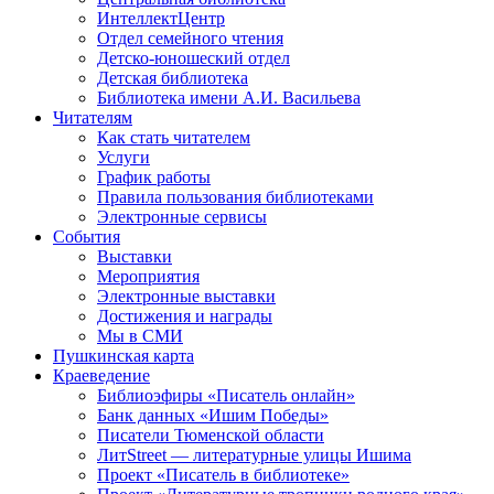
ИнтеллектЦентр
Отдел семейного чтения
Детско-юношеский отдел
Детская библиотека
Библиотека имени А.И. Васильева
Читателям
Как стать читателем
Услуги
График работы
Правила пользования библиотеками
Электронные сервисы
События
Выставки
Мероприятия
Электронные выставки
Достижения и награды
Мы в СМИ
Пушкинская карта
Краеведение
Библиоэфиры «Писатель онлайн»
Банк данных «Ишим Победы»
Писатели Тюменской области
ЛитStreet — литературные улицы Ишима
Проект «Писатель в библиотеке»