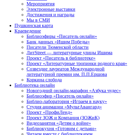
Мероприятия
Электронные выставки
Достижения и награды
Мы в СМИ
Пушкинская карта
Краеведение
Библиоэфиры «Писатель онлайн»
Банк данных «Ишим Победы»
Писатели Тюменской области
ЛитStreet — литературные улицы Ишима
Проект «Писатель в библиотеке»
Проект «Литературные тропинки родного края»
Созвездие лауреатов Международной
литературной премии им. П.П.Ершова
Коркина слобода
Библиотека онлайн
Новогодний онлайн-марафон «Азбука чудес»
Библиоэфир «Писатель онлайн»
Библио-лаборатория «Играем в науку»
Студия анимации «МультАвангард»
Проект «ПрофиЛенд»
Проект ЗОЖ и Компания (ЗОЖиК)
Видеозанятия «Детям о войне»
Библиокухня «Готовим с детьми»
Читаем вместе с библиотекарем