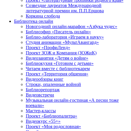
Проект «Литературные тропинки родного края»
Созвездие лауреатов Международной
литературной премии им. П.П.Ершова
Коркина слобода
Библиотека онлайн
Новогодний онлайн-марафон «Азбука чудес»
Библиоэфир «Писатель онлайн»
Библио-лаборатория «Играем в науку»
Студия анимации «МультАвангард»
Проект «ПрофиЛенд»
Проект ЗОЖ и Компания (ЗОЖиК)
Видеозанятия «Детям о войне»
Библиокухня «Готовим с детьми»
Читаем вместе с библиотекарем
Проект «Территория общения»
Видеообзоры книг
Строки, опаленные войной
Библиорепортаж
Видеовстречи
Музыкальная онлайн-гостиная «А песни тоже
воевали»
Мастер-классы
Проект «Библиопалитра»
Видеокурс «55+»
Проект «Моя родословная»