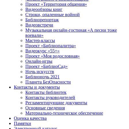
Проект «Территория общения»
Видеообзоры книг
Строки, опаленные войной
Библиорепортаж
Видеовстречи
Музыкальная онлайн-гостиная «А песни тоже
воевали»
Мастер-классы
Проект «Библиопалитра»
Видеокурс «55+»
Проект «Моя родословная»
Онлайн-игры
Проект «БиблиоСад»
Ночь искусств
Библионочь 2021
Планета БезОпасности
Контакты и документы
Контакты библиотек
Контакты руководителей
Регламентирующие документы
Основные сведения
Материально-техническое обеспечение
Оценка качества
Памятки
Электронный каталог