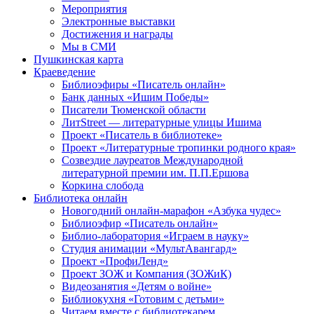
Мероприятия
Электронные выставки
Достижения и награды
Мы в СМИ
Пушкинская карта
Краеведение
Библиоэфиры «Писатель онлайн»
Банк данных «Ишим Победы»
Писатели Тюменской области
ЛитStreet — литературные улицы Ишима
Проект «Писатель в библиотеке»
Проект «Литературные тропинки родного края»
Созвездие лауреатов Международной
литературной премии им. П.П.Ершова
Коркина слобода
Библиотека онлайн
Новогодний онлайн-марафон «Азбука чудес»
Библиоэфир «Писатель онлайн»
Библио-лаборатория «Играем в науку»
Студия анимации «МультАвангард»
Проект «ПрофиЛенд»
Проект ЗОЖ и Компания (ЗОЖиК)
Видеозанятия «Детям о войне»
Библиокухня «Готовим с детьми»
Читаем вместе с библиотекарем