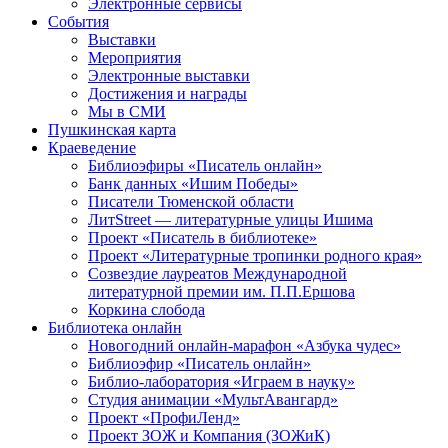
Электронные сервисы
События
Выставки
Мероприятия
Электронные выставки
Достижения и награды
Мы в СМИ
Пушкинская карта
Краеведение
Библиоэфиры «Писатель онлайн»
Банк данных «Ишим Победы»
Писатели Тюменской области
ЛитStreet — литературные улицы Ишима
Проект «Писатель в библиотеке»
Проект «Литературные тропинки родного края»
Созвездие лауреатов Международной
литературной премии им. П.П.Ершова
Коркина слобода
Библиотека онлайн
Новогодний онлайн-марафон «Азбука чудес»
Библиоэфир «Писатель онлайн»
Библио-лаборатория «Играем в науку»
Студия анимации «МультАвангард»
Проект «ПрофиЛенд»
Проект ЗОЖ и Компания (ЗОЖиК)