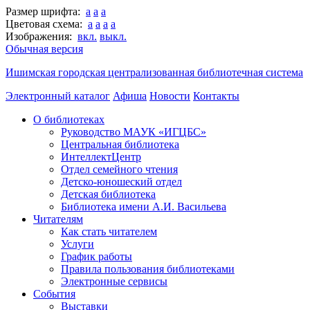
Размер шрифта:
a
a
a
Цветовая схема:
a
a
a
a
Изображения:
вкл.
выкл.
Обычная версия
Ишимская городская централизованная библиотечная система
Электронный каталог
Афиша
Новости
Контакты
О библиотеках
Руководство МАУК «ИГЦБС»
Центральная библиотека
ИнтеллектЦентр
Отдел семейного чтения
Детско-юношеский отдел
Детская библиотека
Библиотека имени А.И. Васильева
Читателям
Как стать читателем
Услуги
График работы
Правила пользования библиотеками
Электронные сервисы
События
Выставки