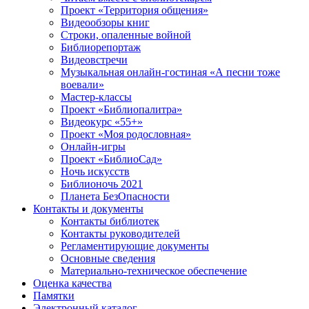
Проект «Территория общения»
Видеообзоры книг
Строки, опаленные войной
Библиорепортаж
Видеовстречи
Музыкальная онлайн-гостиная «А песни тоже
воевали»
Мастер-классы
Проект «Библиопалитра»
Видеокурс «55+»
Проект «Моя родословная»
Онлайн-игры
Проект «БиблиоСад»
Ночь искусств
Библионочь 2021
Планета БезОпасности
Контакты и документы
Контакты библиотек
Контакты руководителей
Регламентирующие документы
Основные сведения
Материально-техническое обеспечение
Оценка качества
Памятки
Электронный каталог