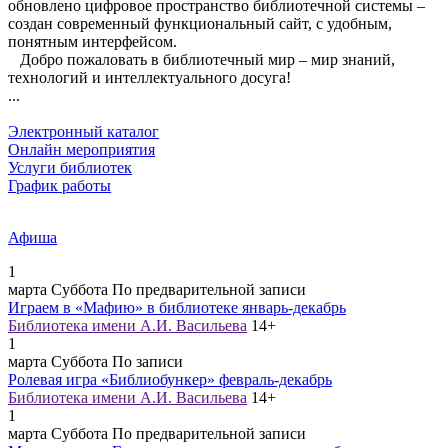
обновлено цифровое пространство библиотечной системы –
создан современный функциональный сайт, с удобным,
понятным интерфейсом.
Добро пожаловать в библиотечный мир – мир знаний,
технологий и интеллектуального досуга!
...
Электронный каталог
Онлайн мероприятия
Услуги библиотек
График работы
Афиша
1
марта
Суббота
По предварительной записи
Играем в «Мафию» в библиотеке январь-декабрь
Библиотека имени А.И. Васильева
14+
1
марта
Суббота
По записи
Ролевая игра «Библиобункер» февраль-декабрь
Библиотека имени А.И. Васильева
14+
1
марта
Суббота
По предварительной записи