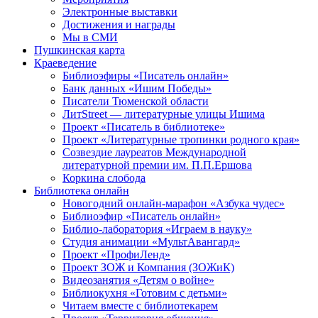
Электронные выставки
Достижения и награды
Мы в СМИ
Пушкинская карта
Краеведение
Библиоэфиры «Писатель онлайн»
Банк данных «Ишим Победы»
Писатели Тюменской области
ЛитStreet — литературные улицы Ишима
Проект «Писатель в библиотеке»
Проект «Литературные тропинки родного края»
Созвездие лауреатов Международной
литературной премии им. П.П.Ершова
Коркина слобода
Библиотека онлайн
Новогодний онлайн-марафон «Азбука чудес»
Библиоэфир «Писатель онлайн»
Библио-лаборатория «Играем в науку»
Студия анимации «МультАвангард»
Проект «ПрофиЛенд»
Проект ЗОЖ и Компания (ЗОЖиК)
Видеозанятия «Детям о войне»
Библиокухня «Готовим с детьми»
Читаем вместе с библиотекарем