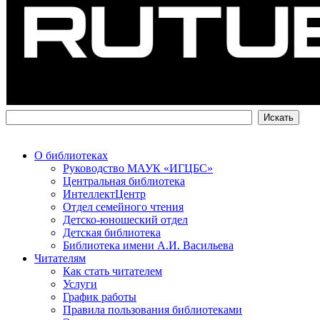
О библиотеках
Руководство МАУК «ИГЦБС»
Центральная библиотека
ИнтеллектЦентр
Отдел семейного чтения
Детско-юношеский отдел
Детская библиотека
Библиотека имени А.И. Васильева
Читателям
Как стать читателем
Услуги
График работы
Правила пользования библиотеками