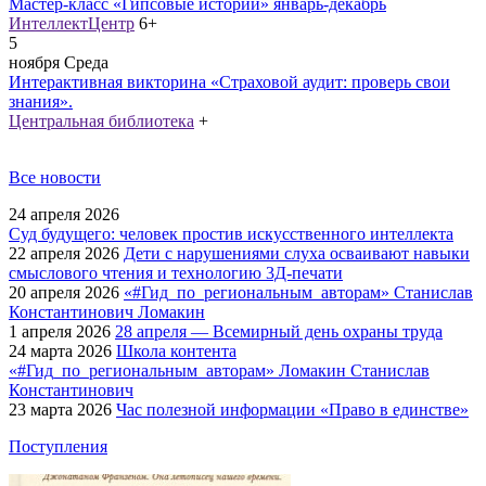
Мастер-класс «Гипсовые истории» январь-декабрь
ИнтеллектЦентр
6+
5
ноября
Среда
Интерактивная викторина «Страховой аудит: проверь свои
знания».
Центральная библиотека
+
Все новости
24 апреля 2026
Суд будущего: человек простив искусственного интеллекта
22 апреля 2026
Дети с нарушениями слуха осваивают навыки
смыслового чтения и технологию 3Д-печати
20 апреля 2026
«#Гид_по_региональным_авторам» Станислав
Константинович Ломакин
1 апреля 2026
28 апреля — Всемирный день охраны труда
24 марта 2026
Школа контента
«#Гид_по_региональным_авторам» Ломакин Станислав
Константинович
23 марта 2026
Час полезной информации «Право в единстве»
Поступления