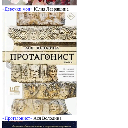
«Девочки мои»
Юлия Лавряшина
«Протагонист»
Ася Володина