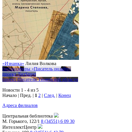
«Изнанка»
Лилия Волкова
библиоэфиры
«Писатель онлайн»
проект
ЛитStreet
проект
Писатели Тюменской области
Новости 1 - 4 из 5
Начало | Пред. |
1
2
|
След.
|
Конец
Адреса филиалов
Центральная библиотека
М. Горького, 122/1
8 (34551) 6 09 30
ИнтеллектЦентр